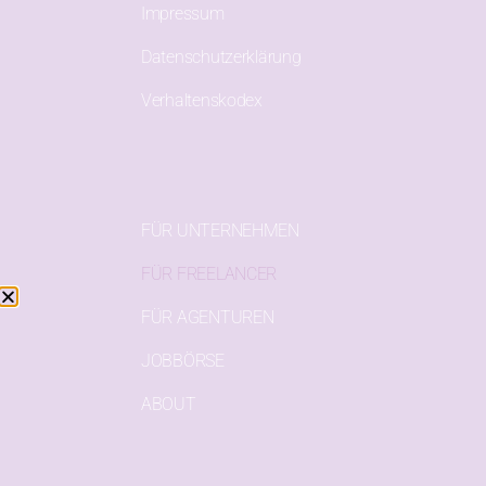
Impressum
Datenschutzerklärung
Verhaltenskodex
FÜR UNTERNEHMEN
FÜR FREELANCER
FÜR AGENTUREN
JOBBÖRSE
ABOUT