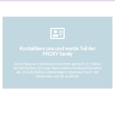
Click Here
Kontaktiere uns und werde Teil der
Nur zwei Klicks entfernt
PROXY family
erhalte passende Projekte
Der Anfang ist in drei kurzen Schritten gemacht: (1) Klicke
Schicke uns jetzt Deine Unterlagen und
auf den Button, (2) trage Deine Daten und Wunschposition
ein, (3) lade Deinen vollständigen Lebenslauf hoch. Wir
freuen uns, von Dir zu hören!